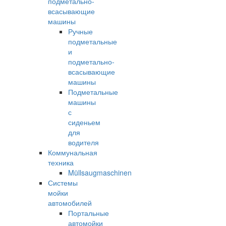
подметально-
всасывающие
машины
Ручные
подметальные
и
подметально-
всасывающие
машины
Подметальные
машины
с
сиденьем
для
водителя
Коммунальная
техника
Müllsaugmaschinen
Системы
мойки
автомобилей
Портальные
автомойки