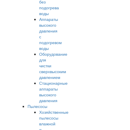
без
подогрева
воды
Аппараты
высокого
давления
с
подогревом
воды
Оборудование
для
чистки
сверхвысоким
давлением
Стационарные
аппараты
высокого
давления
Пылесосы
Хозяйственные
пылесосы
влажной
и