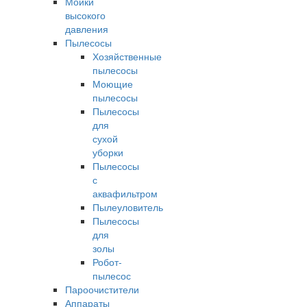
Мойки
высокого
давления
Пылесосы
Хозяйственные
пылесосы
Моющие
пылесосы
Пылесосы
для
сухой
уборки
Пылесосы
с
аквафильтром
Пылеуловитель
Пылесосы
для
золы
Робот-
пылесос
Пароочистители
Аппараты