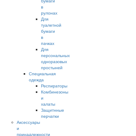
бумаги
в
рулонах
Для
туалетной
бумаги
в
пачках
Для
персональных
одноразовых
простыней
Специальная
одежда
Респираторы
Комбинезоны
и
халаты
Защитнные
перчатки
Аксессуары
и
принадлежности