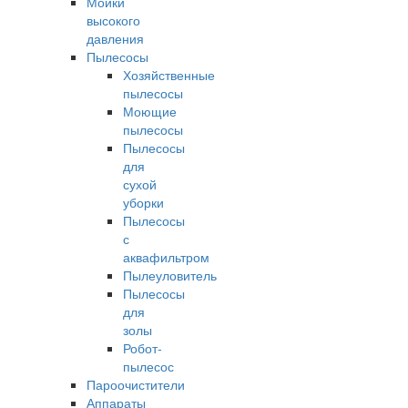
Мойки
высокого
давления
Пылесосы
Хозяйственные
пылесосы
Моющие
пылесосы
Пылесосы
для
сухой
уборки
Пылесосы
с
аквафильтром
Пылеуловитель
Пылесосы
для
золы
Робот-
пылесос
Пароочистители
Аппараты