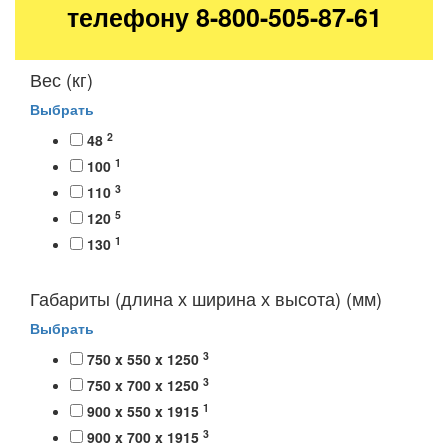
телефону 8-800-505-87-61
Вес (кг)
Выбрать
2
48
1
100
3
110
5
120
1
130
Габариты (длина х ширина х высота) (мм)
Выбрать
3
750 x 550 x 1250
3
750 x 700 x 1250
1
900 x 550 x 1915
3
900 x 700 x 1915