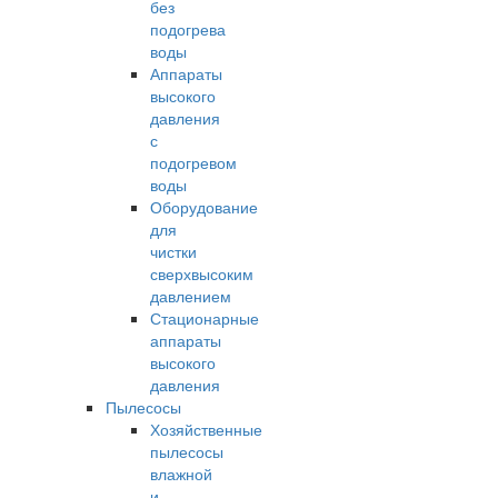
без
подогрева
воды
Аппараты
высокого
давления
с
подогревом
воды
Оборудование
для
чистки
сверхвысоким
давлением
Стационарные
аппараты
высокого
давления
Пылесосы
Хозяйственные
пылесосы
влажной
и