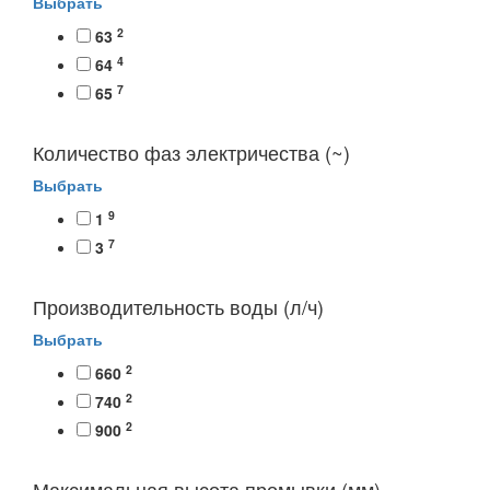
Выбрать
2
63
4
64
7
65
Количество фаз электричества (~)
Выбрать
9
1
7
3
Производительность воды (л/ч)
Выбрать
2
660
2
740
2
900
Максимальная высота промывки (мм)