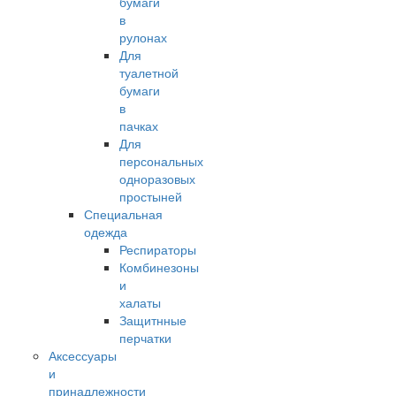
бумаги
в
рулонах
Для
туалетной
бумаги
в
пачках
Для
персональных
одноразовых
простыней
Специальная
одежда
Респираторы
Комбинезоны
и
халаты
Защитнные
перчатки
Аксессуары
и
принадлежности