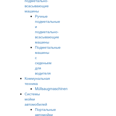
подметально-
всасывающие
машины
Ручные
подметальные
и
подметально-
всасывающие
машины
Подметальные
машины
с
сиденьем
для
водителя
Коммунальная
техника
Müllsaugmaschinen
Системы
мойки
автомобилей
Портальные
автомойки