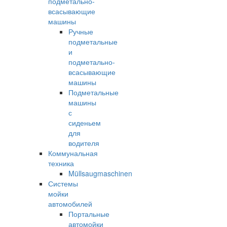
подметально-
всасывающие
машины
Ручные
подметальные
и
подметально-
всасывающие
машины
Подметальные
машины
с
сиденьем
для
водителя
Коммунальная
техника
Müllsaugmaschinen
Системы
мойки
автомобилей
Портальные
автомойки