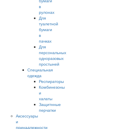
бумаги
в
рулонах
Для
туалетной
бумаги
в
пачках
Для
персональных
одноразовых
простыней
Специальная
одежда
Респираторы
Комбинезоны
и
халаты
Защитнные
перчатки
Аксессуары
и
принадлежности