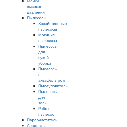
Мойки
высокого
давления
Пылесосы
Хозяйственные
пылесосы
Моющие
пылесосы
Пылесосы
для
сухой
уборки
Пылесосы
с
аквафильтром
Пылеуловитель
Пылесосы
для
золы
Робот-
пылесос
Пароочистители
Аппараты