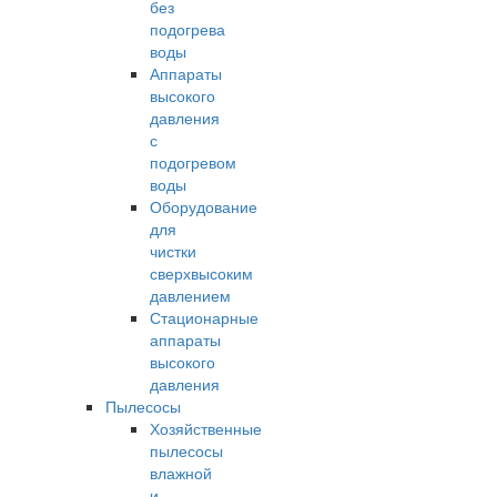
без
подогрева
воды
Аппараты
высокого
давления
с
подогревом
воды
Оборудование
для
чистки
сверхвысоким
давлением
Стационарные
аппараты
высокого
давления
Пылесосы
Хозяйственные
пылесосы
влажной
и