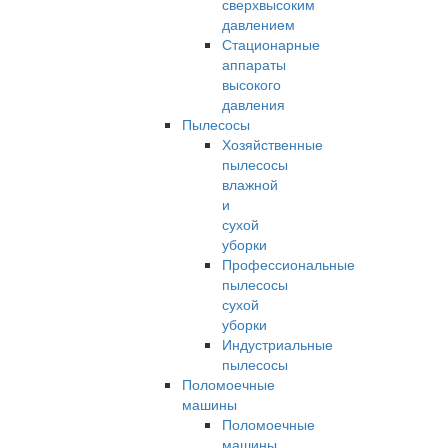
сверхвысоким
давлением
Стационарные
аппараты
высокого
давления
Пылесосы
Хозяйственные
пылесосы
влажной
и
сухой
уборки
Профессиональные
пылесосы
сухой
уборки
Индустриальные
пылесосы
Поломоечные
машины
Поломоечные
машины