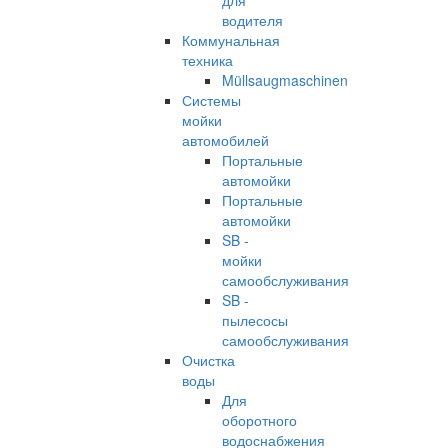
для
водителя
Коммунальная
техника
Müllsaugmaschinen
Системы
мойки
автомобилей
Портальные
автомойки
Портальные
автомойки
SB -
мойки
самообслуживания
SB -
пылесосы
самообслуживания
Очистка
воды
Для
оборотного
водоснабжения