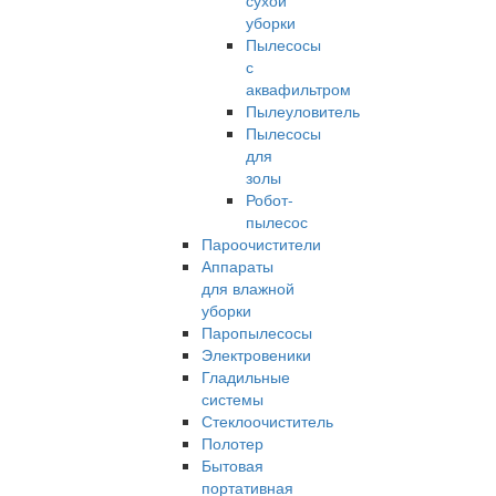
сухой
уборки
Пылесосы
с
аквафильтром
Пылеуловитель
Пылесосы
для
золы
Робот-
пылесос
Пароочистители
Аппараты
для влажной
уборки
Паропылесосы
Электровеники
Гладильные
системы
Стеклоочиститель
Полотер
Бытовая
портативная