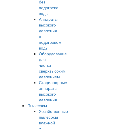
без
подогрева
воды
Аппараты
высокого
давления
с
подогревом
воды
Оборудование
для
чистки
сверхвысоким
давлением
Стационарные
аппараты
высокого
давления
Пылесосы
Хозяйственные
пылесосы
влажной
и