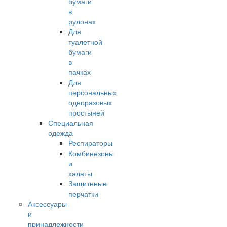
бумаги
в
рулонах
Для
туалетной
бумаги
в
пачках
Для
персональных
одноразовых
простыней
Специальная
одежда
Респираторы
Комбинезоны
и
халаты
Защитнные
перчатки
Аксессуары
и
принадлежности