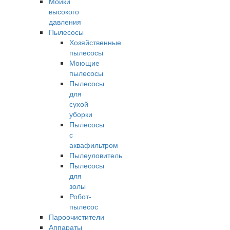
Мойки
высокого
давления
Пылесосы
Хозяйственные
пылесосы
Моющие
пылесосы
Пылесосы
для
сухой
уборки
Пылесосы
с
аквафильтром
Пылеуловитель
Пылесосы
для
золы
Робот-
пылесос
Пароочистители
Аппараты