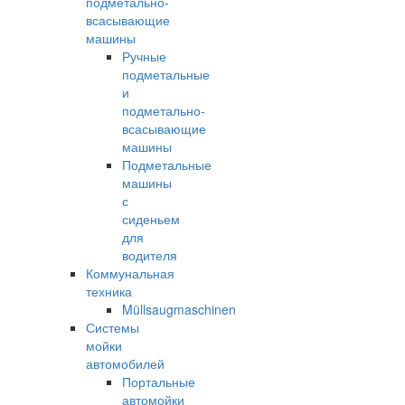
подметально-
всасывающие
машины
Ручные
подметальные
и
подметально-
всасывающие
машины
Подметальные
машины
с
сиденьем
для
водителя
Коммунальная
техника
Müllsaugmaschinen
Системы
мойки
автомобилей
Портальные
автомойки