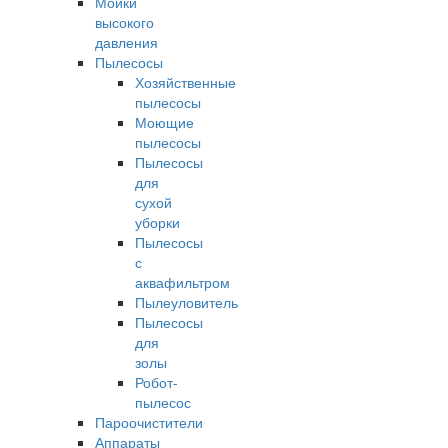
Мойки
высокого
давления
Пылесосы
Хозяйственные
пылесосы
Моющие
пылесосы
Пылесосы
для
сухой
уборки
Пылесосы
с
аквафильтром
Пылеуловитель
Пылесосы
для
золы
Робот-
пылесос
Пароочистители
Аппараты