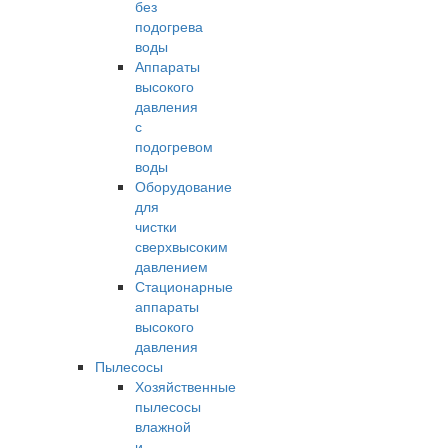
без
подогрева
воды
Аппараты
высокого
давления
с
подогревом
воды
Оборудование
для
чистки
сверхвысоким
давлением
Стационарные
аппараты
высокого
давления
Пылесосы
Хозяйственные
пылесосы
влажной
и