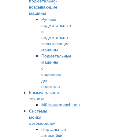
подметально-
всасывающие
машины
Ручные
подметальные
и
подметально-
всасывающие
машины
Подметальные
машины
с
сиденьем
для
водителя
Коммунальная
техника
Müllsaugmaschinen
Системы
мойки
автомобилей
Портальные
автомойки