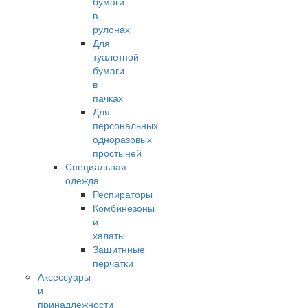
бумаги
в
рулонах
Для
туалетной
бумаги
в
пачках
Для
персональных
одноразовых
простыней
Специальная
одежда
Респираторы
Комбинезоны
и
халаты
Защитнные
перчатки
Аксессуары
и
принадлежности