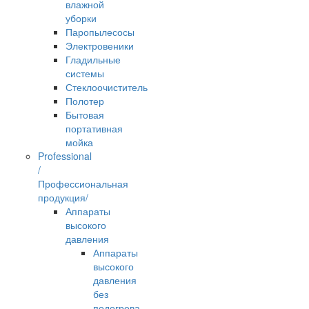
влажной
уборки
Паропылесосы
Электровеники
Гладильные
системы
Стеклоочиститель
Полотер
Бытовая
портативная
мойка
Professional
/
Профессиональная
продукция/
Аппараты
высокого
давления
Аппараты
высокого
давления
без
подогрева