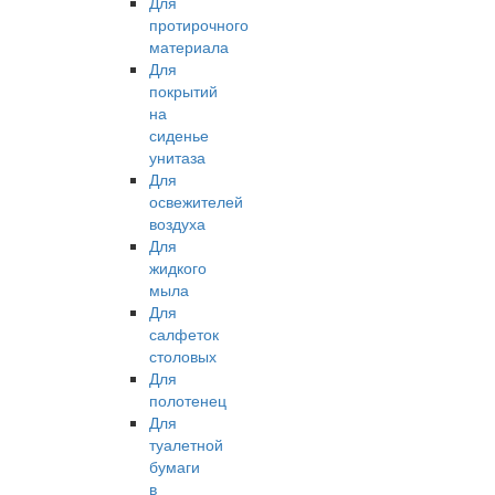
Для
протирочного
материала
Для
покрытий
на
сиденье
унитаза
Для
освежителей
воздуха
Для
жидкого
мыла
Для
салфеток
столовых
Для
полотенец
Для
туалетной
бумаги
в