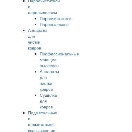
Пароочистители
и
паропылесосы
Пароочистители
Паропылесосы
Аппараты
для
чистки
ковров
Профессиональные
моющие
пылесосы
Аппараты
для
чистки
ковров
Сушилка
для
ковров
Подметальные
и
подметально-
всасывающие