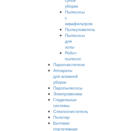
сухой
уборки
Пылесосы
с
аквафильтром
Пылеуловитель
Пылесосы
для
золы
Робот-
пылесос
Пароочистители
Аппараты
для влажной
уборки
Паропылесосы
Электровеники
Гладильные
системы
Стеклоочиститель
Полотер
Бытовая
портативная