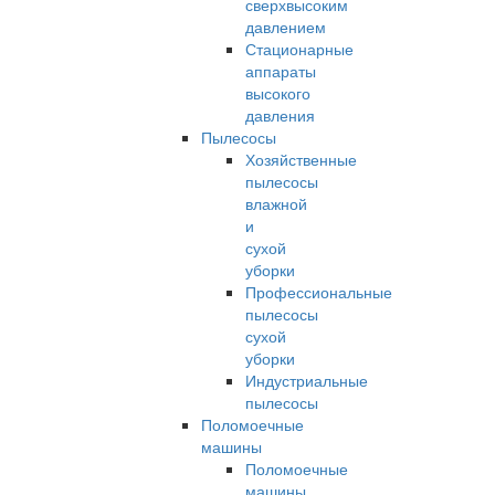
сверхвысоким
давлением
Стационарные
аппараты
высокого
давления
Пылесосы
Хозяйственные
пылесосы
влажной
и
сухой
уборки
Профессиональные
пылесосы
сухой
уборки
Индустриальные
пылесосы
Поломоечные
машины
Поломоечные
машины