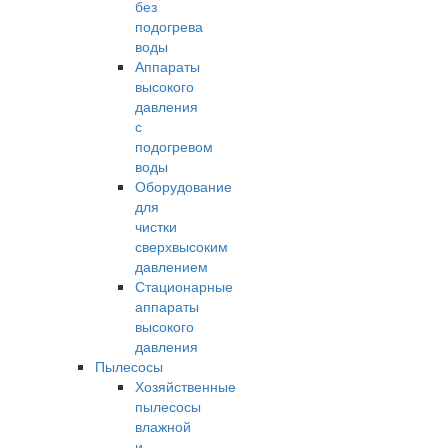
без
подогрева
воды
Аппараты
высокого
давления
с
подогревом
воды
Оборудование
для
чистки
сверхвысоким
давлением
Стационарные
аппараты
высокого
давления
Пылесосы
Хозяйственные
пылесосы
влажной
и