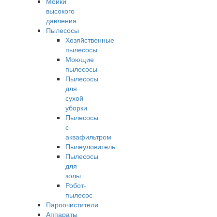
Мойки
высокого
давления
Пылесосы
Хозяйственные
пылесосы
Моющие
пылесосы
Пылесосы
для
сухой
уборки
Пылесосы
с
аквафильтром
Пылеуловитель
Пылесосы
для
золы
Робот-
пылесос
Пароочистители
Аппараты