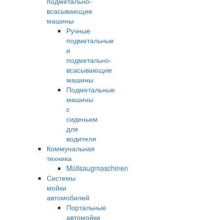
подметально-
всасывающие
машины
Ручные
подметальные
и
подметально-
всасывающие
машины
Подметальные
машины
с
сиденьем
для
водителя
Коммунальная
техника
Müllsaugmaschinen
Системы
мойки
автомобилей
Портальные
автомойки