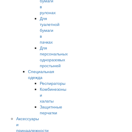
бумаги
в
рулонах
Для
туалетной
бумаги
в
пачках
Для
персональных
одноразовых
простыней
Специальная
одежда
Респираторы
Комбинезоны
и
халаты
Защитнные
перчатки
Аксессуары
и
принадлежности