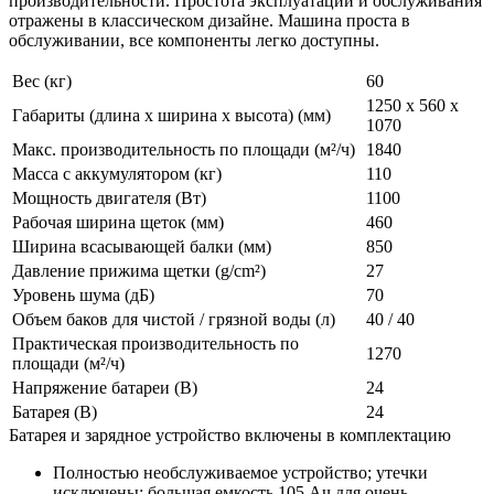
производительности. Простота эксплуатации и обслуживания
отражены в классическом дизайне. Машина проста в
обслуживании, все компоненты легко доступны.
Вес (кг)
60
1250 x 560 x
Габариты (длина х ширина х высота) (мм)
1070
Макс. производительность по площади (м²/ч)
1840
Масса с аккумулятором (кг)
110
Мощность двигателя (Вт)
1100
Рабочая ширина щеток (мм)
460
Ширина всасывающей балки (мм)
850
Давление прижима щетки (g/cm²)
27
Уровень шума (дБ)
70
Объем баков для чистой / грязной воды (л)
40 / 40
Практическая производительность по
1270
площади (м²/ч)
Напряжение батареи (В)
24
Батарея (В)
24
Батарея и зарядное устройство включены в комплектацию
Полностью необслуживаемое устройство; утечки
исключены; большая емкость 105 Ач для очень