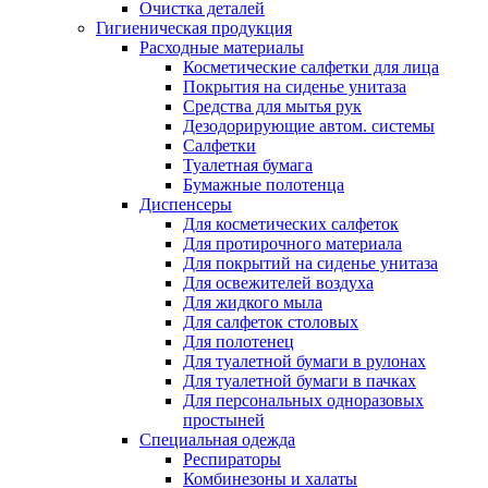
Очистка деталей
Гигиеническая продукция
Расходные материалы
Косметические салфетки для лица
Покрытия на сиденье унитаза
Средства для мытья рук
Дезодорирующие автом. системы
Салфетки
Туалетная бумага
Бумажные полотенца
Диспенсеры
Для косметических салфеток
Для протирочного материала
Для покрытий на сиденье унитаза
Для освежителей воздуха
Для жидкого мыла
Для салфеток столовых
Для полотенец
Для туалетной бумаги в рулонах
Для туалетной бумаги в пачках
Для персональных одноразовых
простыней
Специальная одежда
Респираторы
Комбинезоны и халаты