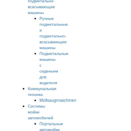
подметально-
всасывающие
машины
Ручные
подметальные
и
подметально-
всасывающие
машины
Подметальные
машины
с
сиденьем
для
водителя
Коммунальная
техника
Müllsaugmaschinen
Системы
мойки
автомобилей
Портальные
автомойки