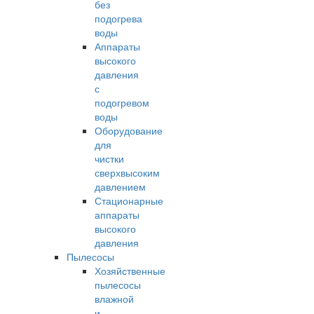
без
подогрева
воды
Аппараты
высокого
давления
с
подогревом
воды
Оборудование
для
чистки
сверхвысоким
давлением
Стационарные
аппараты
высокого
давления
Пылесосы
Хозяйственные
пылесосы
влажной
и