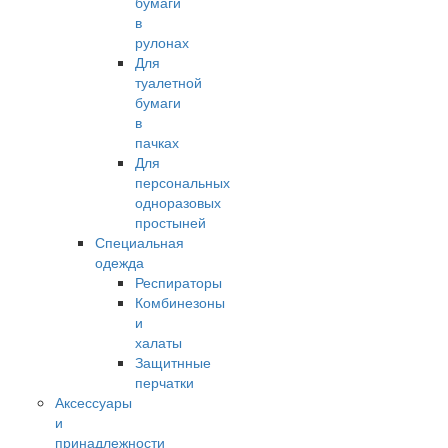
бумаги
в
рулонах
Для
туалетной
бумаги
в
пачках
Для
персональных
одноразовых
простыней
Специальная
одежда
Респираторы
Комбинезоны
и
халаты
Защитнные
перчатки
Аксессуары
и
принадлежности