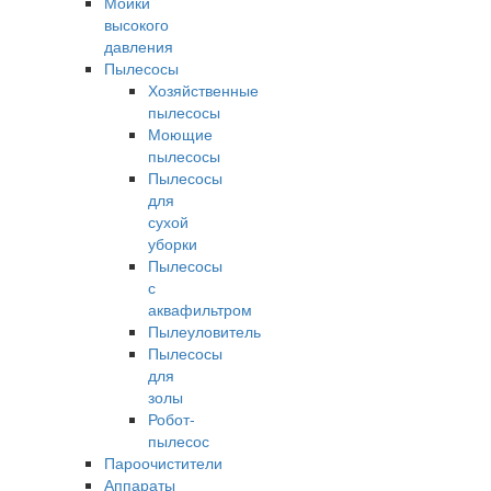
Мойки
высокого
давления
Пылесосы
Хозяйственные
пылесосы
Моющие
пылесосы
Пылесосы
для
сухой
уборки
Пылесосы
с
аквафильтром
Пылеуловитель
Пылесосы
для
золы
Робот-
пылесос
Пароочистители
Аппараты