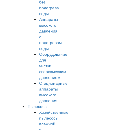
без
подогрева
воды
Аппараты
высокого
давления
с
подогревом
воды
Оборудование
для
чистки
сверхвысоким
давлением
Стационарные
аппараты
высокого
давления
Пылесосы
Хозяйственные
пылесосы
влажной
и