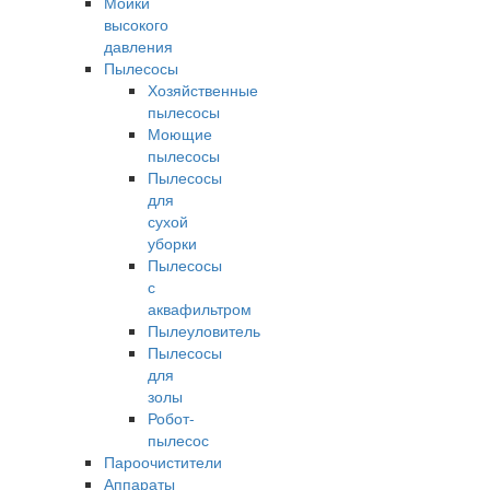
Мойки
высокого
давления
Пылесосы
Хозяйственные
пылесосы
Моющие
пылесосы
Пылесосы
для
сухой
уборки
Пылесосы
с
аквафильтром
Пылеуловитель
Пылесосы
для
золы
Робот-
пылесос
Пароочистители
Аппараты