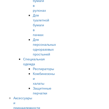
бумаги
в
рулонах
Для
туалетной
бумаги
в
пачках
Для
персональных
одноразовых
простыней
Специальная
одежда
Респираторы
Комбинезоны
и
халаты
Защитнные
перчатки
Аксессуары
и
принадлежности