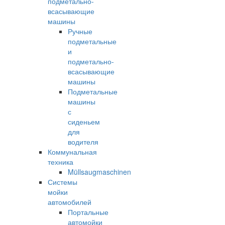
подметально-
всасывающие
машины
Ручные
подметальные
и
подметально-
всасывающие
машины
Подметальные
машины
с
сиденьем
для
водителя
Коммунальная
техника
Müllsaugmaschinen
Системы
мойки
автомобилей
Портальные
автомойки