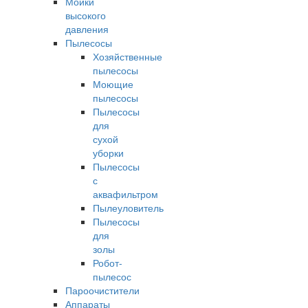
Мойки
высокого
давления
Пылесосы
Хозяйственные
пылесосы
Моющие
пылесосы
Пылесосы
для
сухой
уборки
Пылесосы
с
аквафильтром
Пылеуловитель
Пылесосы
для
золы
Робот-
пылесос
Пароочистители
Аппараты