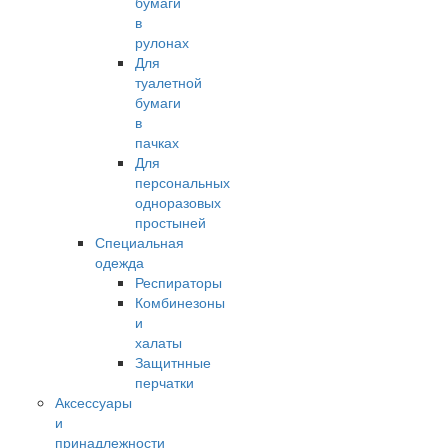
бумаги
в
рулонах
Для
туалетной
бумаги
в
пачках
Для
персональных
одноразовых
простыней
Специальная
одежда
Респираторы
Комбинезоны
и
халаты
Защитнные
перчатки
Аксессуары
и
принадлежности