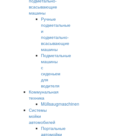
подметально-
всасывающие
машины
Ручные
подметальные
и
подметально-
всасывающие
машины
Подметальные
машины
с
сиденьем
для
водителя
Коммунальная
техника
Müllsaugmaschinen
Системы
мойки
автомобилей
Портальные
автомойки