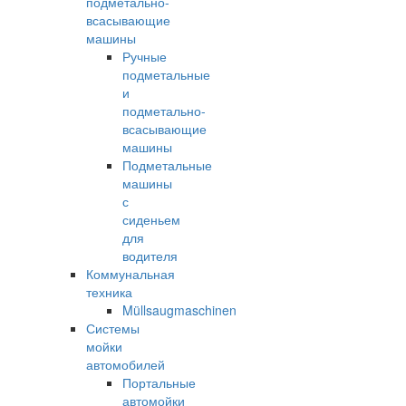
подметально-
всасывающие
машины
Ручные
подметальные
и
подметально-
всасывающие
машины
Подметальные
машины
с
сиденьем
для
водителя
Коммунальная
техника
Müllsaugmaschinen
Системы
мойки
автомобилей
Портальные
автомойки