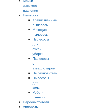
Мойки
высокого
давления
Пылесосы
Хозяйственные
пылесосы
Моющие
пылесосы
Пылесосы
для
сухой
уборки
Пылесосы
с
аквафильтром
Пылеуловитель
Пылесосы
для
золы
Робот-
пылесос
Пароочистители
Аппараты