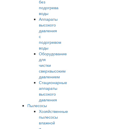
без
подогрева
воды
Аппараты
высокого
давления
с
подогревом
воды
Оборудование
для
чистки
сверхвысоким
давлением
Стационарные
аппараты
высокого
давления
Пылесосы
Хозяйственные
пылесосы
влажной
и