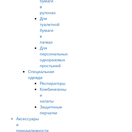
бумаги
в
рулонах
Для
туалетной
бумаги
в
пачках
Для
персональных
одноразовых
простыней
Специальная
одежда
Респираторы
Комбинезоны
и
халаты
Защитнные
перчатки
Аксессуары
и
принадлежности