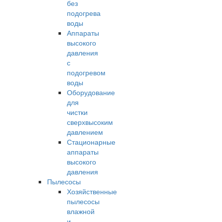
без
подогрева
воды
Аппараты
высокого
давления
с
подогревом
воды
Оборудование
для
чистки
сверхвысоким
давлением
Стационарные
аппараты
высокого
давления
Пылесосы
Хозяйственные
пылесосы
влажной
и