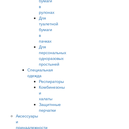
бумаги
в
рулонах
Для
туалетной
бумаги
в
пачках
Для
персональных
одноразовых
простыней
Специальная
одежда
Респираторы
Комбинезоны
и
халаты
Защитнные
перчатки
Аксессуары
и
принадлежности