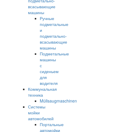
подметально-
всасывающие
машины
Ручные
подметальные
и
подметально-
всасывающие
машины
Подметальные
машины
с
сиденьем
для
водителя
Коммунальная
техника
Müllsaugmaschinen
Системы
мойки
автомобилей
Портальные
автомойки