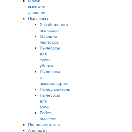
Мойки
высокого
давления
Пылесосы
Хозяйственные
пылесосы
Моющие
пылесосы
Пылесосы
для
сухой
уборки
Пылесосы
с
аквафильтром
Пылеуловитель
Пылесосы
для
золы
Робот-
пылесос
Пароочистители
Аппараты