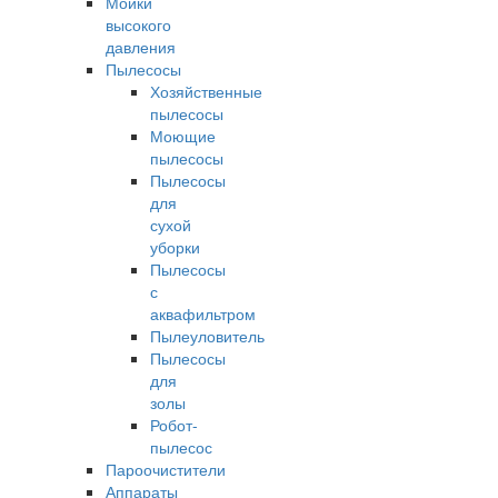
Мойки
высокого
давления
Пылесосы
Хозяйственные
пылесосы
Моющие
пылесосы
Пылесосы
для
сухой
уборки
Пылесосы
с
аквафильтром
Пылеуловитель
Пылесосы
для
золы
Робот-
пылесос
Пароочистители
Аппараты