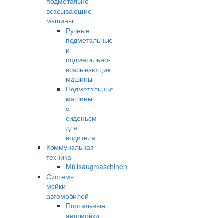
подметально-
всасывающие
машины
Ручные
подметальные
и
подметально-
всасывающие
машины
Подметальные
машины
с
сиденьем
для
водителя
Коммунальная
техника
Müllsaugmaschinen
Системы
мойки
автомобилей
Портальные
автомойки