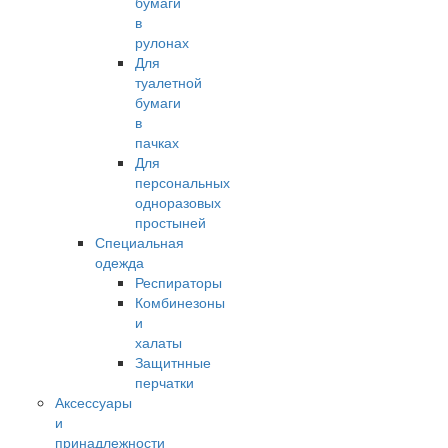
бумаги
в
рулонах
Для
туалетной
бумаги
в
пачках
Для
персональных
одноразовых
простыней
Специальная
одежда
Респираторы
Комбинезоны
и
халаты
Защитнные
перчатки
Аксессуары
и
принадлежности