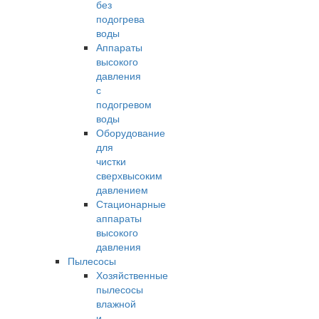
без
подогрева
воды
Аппараты
высокого
давления
с
подогревом
воды
Оборудование
для
чистки
сверхвысоким
давлением
Стационарные
аппараты
высокого
давления
Пылесосы
Хозяйственные
пылесосы
влажной
и