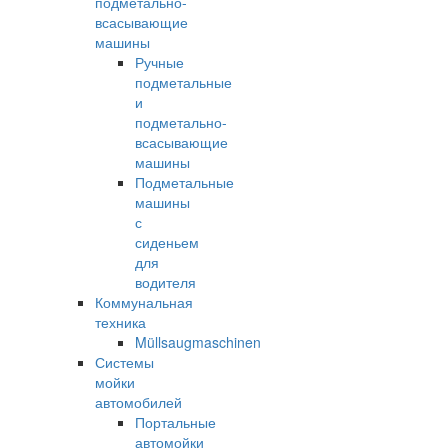
подметально-
всасывающие
машины
Ручные
подметальные
и
подметально-
всасывающие
машины
Подметальные
машины
с
сиденьем
для
водителя
Коммунальная
техника
Müllsaugmaschinen
Системы
мойки
автомобилей
Портальные
автомойки