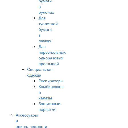
бумаги
в
рулонах
Для
туалетной
бумаги
в
пачках
Для
персональных
одноразовых
простыней
Специальная
одежда
Респираторы
Комбинезоны
и
халаты
Защитнные
перчатки
Аксессуары
и
принадлежности