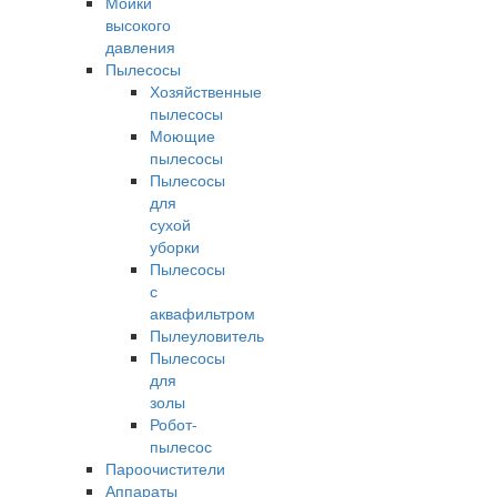
Мойки
высокого
давления
Пылесосы
Хозяйственные
пылесосы
Моющие
пылесосы
Пылесосы
для
сухой
уборки
Пылесосы
с
аквафильтром
Пылеуловитель
Пылесосы
для
золы
Робот-
пылесос
Пароочистители
Аппараты