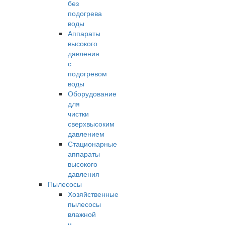
без
подогрева
воды
Аппараты
высокого
давления
с
подогревом
воды
Оборудование
для
чистки
сверхвысоким
давлением
Стационарные
аппараты
высокого
давления
Пылесосы
Хозяйственные
пылесосы
влажной
и