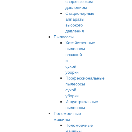
сверхвысоким
давлением
Стационарные
аппараты
высокого
давления
Пылесосы
Хозяйственные
пылесосы
влажной
и
сухой
уборки
Профессиональные
пылесосы
сухой
уборки
Индустриальные
пылесосы
Поломоечные
машины
Поломоечные
машины