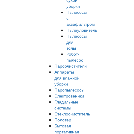
сухой
уборки
Пылесосы
с
аквафильтром
Пылеуловитель
Пылесосы
для
золы
Робот-
пылесос
Пароочистители
Аппараты
для влажной
уборки
Паропылесосы
Электровеники
Гладильные
системы
Стеклоочиститель
Полотер
Бытовая
портативная