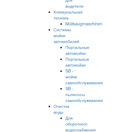
для
водителя
Коммунальная
техника
Müllsaugmaschinen
Системы
мойки
автомобилей
Портальные
автомойки
Портальные
автомойки
SB -
мойки
самообслуживания
SB -
пылесосы
самообслуживания
Очистка
воды
Для
оборотного
водоснабжения