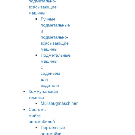
подметально-
всасывающие
машины
Ручные
подметальные
и
подметально-
всасывающие
машины
Подметальные
машины
с
сиденьем
для
водителя
Коммунальная
техника
Müllsaugmaschinen
Системы
мойки
автомобилей
Портальные
автомойки