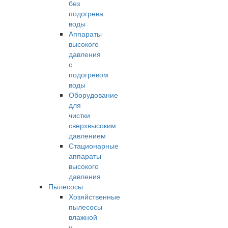
без
подогрева
воды
Аппараты
высокого
давления
с
подогревом
воды
Оборудование
для
чистки
сверхвысоким
давлением
Стационарные
аппараты
высокого
давления
Пылесосы
Хозяйственные
пылесосы
влажной
и