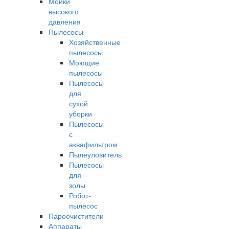
Мойки
высокого
давления
Пылесосы
Хозяйственные
пылесосы
Моющие
пылесосы
Пылесосы
для
сухой
уборки
Пылесосы
с
аквафильтром
Пылеуловитель
Пылесосы
для
золы
Робот-
пылесос
Пароочистители
Аппараты