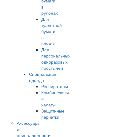
бумаги
в
рулонах
Для
туалетной
бумаги
в
пачках
Для
персональных
одноразовых
простыней
Специальная
одежда
Респираторы
Комбинезоны
и
халаты
Защитнные
перчатки
Аксессуары
и
принадлежности