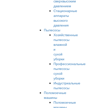
сверхвысоким
давлением
Стационарные
аппараты
высокого
давления
Пылесосы
Хозяйственные
пылесосы
влажной
и
сухой
уборки
Профессиональные
пылесосы
сухой
уборки
Индустриальные
пылесосы
Поломоечные
машины
Поломоечные
машины