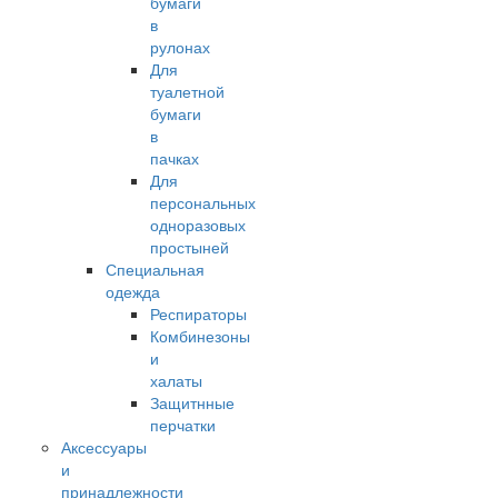
бумаги
в
рулонах
Для
туалетной
бумаги
в
пачках
Для
персональных
одноразовых
простыней
Специальная
одежда
Респираторы
Комбинезоны
и
халаты
Защитнные
перчатки
Аксессуары
и
принадлежности