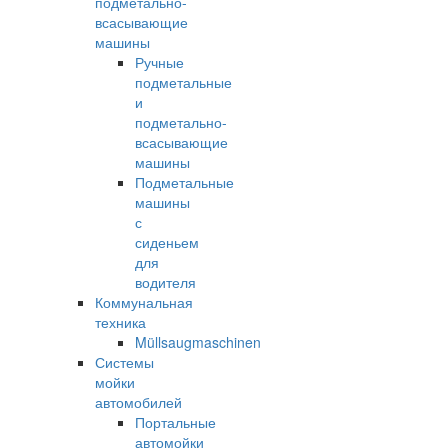
подметально-
всасывающие
машины
Ручные
подметальные
и
подметально-
всасывающие
машины
Подметальные
машины
с
сиденьем
для
водителя
Коммунальная
техника
Müllsaugmaschinen
Системы
мойки
автомобилей
Портальные
автомойки