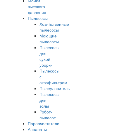
Мойки
высокого
давления
Пылесосы
Хозяйственные
пылесосы
Моющие
пылесосы
Пылесосы
для
сухой
уборки
Пылесосы
с
аквафильтром
Пылеуловитель
Пылесосы
для
золы
Робот-
пылесос
Пароочистители
Аппараты