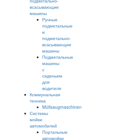
подметально-
всасывающие
машины
Ручные
подметальные
и
подметально-
всасывающие
машины
Подметальные
машины
с
сиденьем
для
водителя
Коммунальная
техника
Müllsaugmaschinen
Системы
мойки
автомобилей
Портальные
автомойки