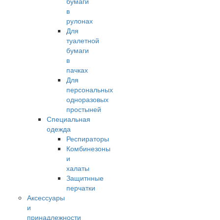
бумаги
в
рулонах
Для
туалетной
бумаги
в
пачках
Для
персональных
одноразовых
простыней
Специальная
одежда
Респираторы
Комбинезоны
и
халаты
Защитнные
перчатки
Аксессуары
и
принадлежности