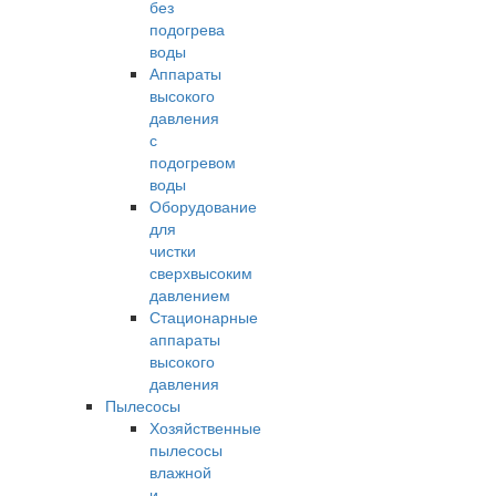
без
подогрева
воды
Аппараты
высокого
давления
с
подогревом
воды
Оборудование
для
чистки
сверхвысоким
давлением
Стационарные
аппараты
высокого
давления
Пылесосы
Хозяйственные
пылесосы
влажной
и