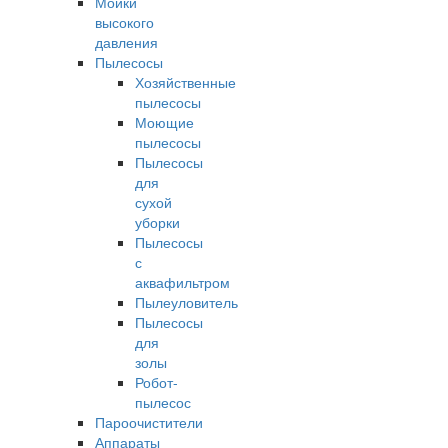
Мойки
высокого
давления
Пылесосы
Хозяйственные
пылесосы
Моющие
пылесосы
Пылесосы
для
сухой
уборки
Пылесосы
с
аквафильтром
Пылеуловитель
Пылесосы
для
золы
Робот-
пылесос
Пароочистители
Аппараты