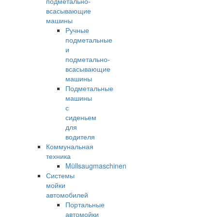
подметально-
всасывающие
машины
Ручные
подметальные
и
подметально-
всасывающие
машины
Подметальные
машины
с
сиденьем
для
водителя
Коммунальная
техника
Müllsaugmaschinen
Системы
мойки
автомобилей
Портальные
автомойки