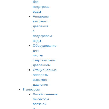
без
подогрева
воды
Аппараты
высокого
давления
с
подогревом
воды
Оборудование
для
чистки
сверхвысоким
давлением
Стационарные
аппараты
высокого
давления
Пылесосы
Хозяйственные
пылесосы
влажной
и