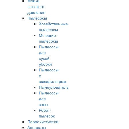
Мойки
высокого
давления
Пылесосы
Хозяйственные
пылесосы
Моющие
пылесосы
Пылесосы
для
сухой
уборки
Пылесосы
с
аквафильтром
Пылеуловитель
Пылесосы
для
золы
Робот-
пылесос
Пароочистители
Аппараты