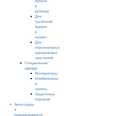
бумаги
в
рулонах
Для
туалетной
бумаги
в
пачках
Для
персональных
одноразовых
простыней
Специальная
одежда
Респираторы
Комбинезоны
и
халаты
Защитнные
перчатки
Аксессуары
и
принадлежности