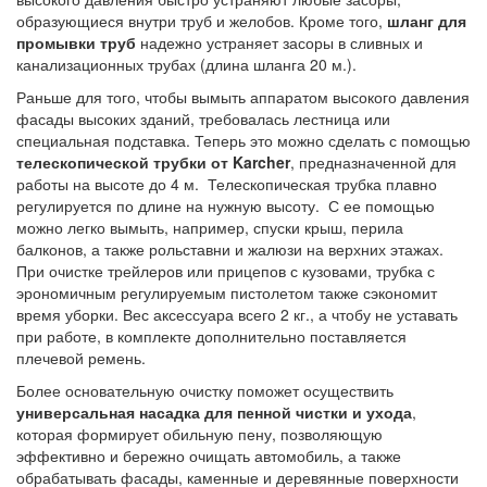
образующиеся внутри труб и желобов. Кроме того,
шланг для
промывки труб
надежно устраняет засоры в сливных и
канализационных трубах (длина шланга 20 м.).
Раньше для того, чтобы вымыть аппаратом высокого давления
фасады высоких зданий, требовалась лестница или
специальная подставка. Теперь это можно сделать с помощью
телескопической трубки от Karcher
, предназначенной для
работы на высоте до 4 м. Телескопическая трубка плавно
регулируется по длине на нужную высоту. С ее помощью
можно легко вымыть, например, спуски крыш, перила
балконов, а также рольставни и жалюзи на верхних этажах.
При очистке трейлеров или прицепов с кузовами, трубка с
эрономичным регулируемым пистолетом также сэкономит
время уборки. Вес аксессуара всего 2 кг., а чтобу не уставать
при работе, в комплекте дополнительно поставляется
плечевой ремень.
Более основательную очистку поможет осуществить
универсальная насадка для пенной чистки и ухода
,
которая формирует обильную пену, позволяющую
эффективно и бережно очищать автомобиль, а также
обрабатывать фасады, каменные и деревянные поверхности