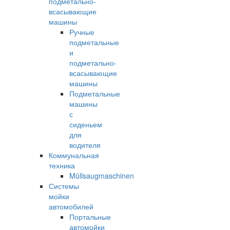
подметально-
всасывающие
машины
Ручные
подметальные
и
подметально-
всасывающие
машины
Подметальные
машины
с
сиденьем
для
водителя
Коммунальная
техника
Müllsaugmaschinen
Системы
мойки
автомобилей
Портальные
автомойки