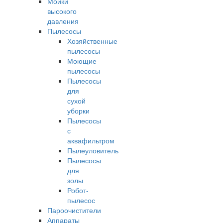
Мойки
высокого
давления
Пылесосы
Хозяйственные
пылесосы
Моющие
пылесосы
Пылесосы
для
сухой
уборки
Пылесосы
с
аквафильтром
Пылеуловитель
Пылесосы
для
золы
Робот-
пылесос
Пароочистители
Аппараты