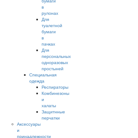
бумаги
в
рулонах
Для
туалетной
бумаги
в
пачках
Для
персональных
одноразовых
простыней
Специальная
одежда
Респираторы
Комбинезоны
и
халаты
Защитнные
перчатки
Аксессуары
и
принадлежности