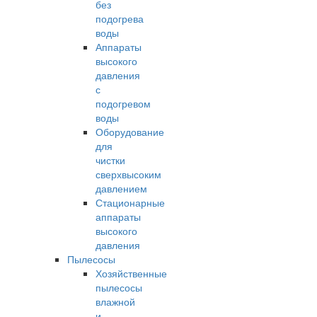
без
подогрева
воды
Аппараты
высокого
давления
с
подогревом
воды
Оборудование
для
чистки
сверхвысоким
давлением
Стационарные
аппараты
высокого
давления
Пылесосы
Хозяйственные
пылесосы
влажной
и