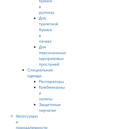
бумаги
в
рулонах
Для
туалетной
бумаги
в
пачках
Для
персональных
одноразовых
простыней
Специальная
одежда
Респираторы
Комбинезоны
и
халаты
Защитнные
перчатки
Аксессуары
и
принадлежности