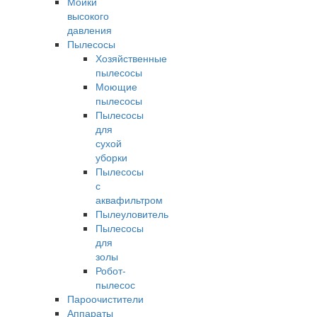
Мойки
высокого
давления
Пылесосы
Хозяйственные
пылесосы
Моющие
пылесосы
Пылесосы
для
сухой
уборки
Пылесосы
с
аквафильтром
Пылеуловитель
Пылесосы
для
золы
Робот-
пылесос
Пароочистители
Аппараты