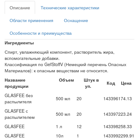
Описание
Технические характеристики
Области применения
Оснащение
Особенности и преимущества
Ингредиенты
Спирт, увлажняющий компонент, растворитель жира,
вспомогательные добавки.
Классификация по GefStoffV (Немецкий перечень Опасных
Материалов): к опасным веществам не относится.
Название
Объем
Штук в
Код
Цена
продукции
уп.
GLASFEE без
500 мл
20
143396
174.13
распылителя
GLASFEE с
500 мл
20
143397
223.24
распылителем
GLASFEE
1 л
12
143398
258.33
GLASFEE
10л
1
143399
2299.91