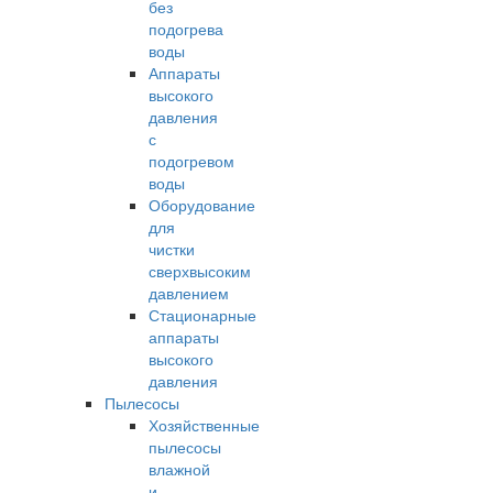
без
подогрева
воды
Аппараты
высокого
давления
с
подогревом
воды
Оборудование
для
чистки
сверхвысоким
давлением
Стационарные
аппараты
высокого
давления
Пылесосы
Хозяйственные
пылесосы
влажной
и