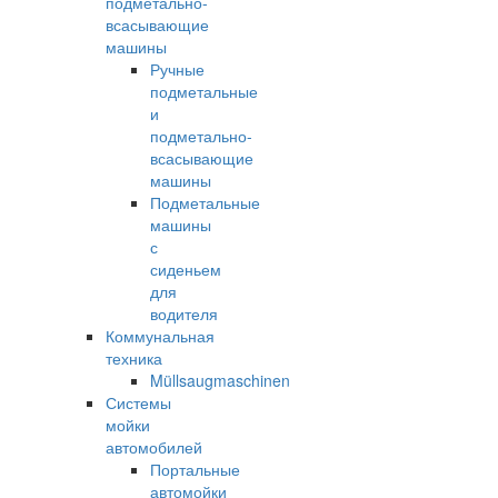
подметально-
всасывающие
машины
Ручные
подметальные
и
подметально-
всасывающие
машины
Подметальные
машины
с
сиденьем
для
водителя
Коммунальная
техника
Müllsaugmaschinen
Системы
мойки
автомобилей
Портальные
автомойки