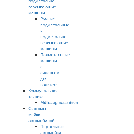
подметально-
всасывающие
машины
Ручные
подметальные
и
подметально-
всасывающие
машины
Подметальные
машины
с
сиденьем
для
водителя
Коммунальная
техника
Müllsaugmaschinen
Системы
мойки
автомобилей
Портальные
автомойки