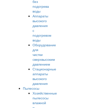
без
подогрева
воды
Аппараты
высокого
давления
с
подогревом
воды
Оборудование
для
чистки
сверхвысоким
давлением
Стационарные
аппараты
высокого
давления
Пылесосы
Хозяйственные
пылесосы
влажной
и