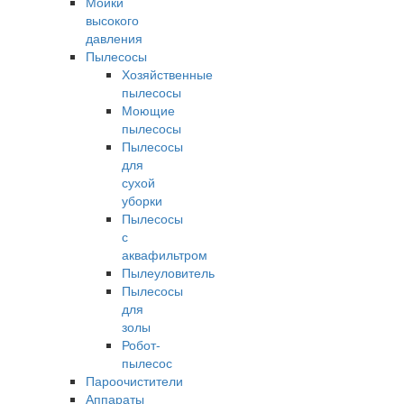
Мойки
высокого
давления
Пылесосы
Хозяйственные
пылесосы
Моющие
пылесосы
Пылесосы
для
сухой
уборки
Пылесосы
с
аквафильтром
Пылеуловитель
Пылесосы
для
золы
Робот-
пылесос
Пароочистители
Аппараты