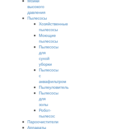
Мойки
высокого
давления
Пылесосы
Хозяйственные
пылесосы
Моющие
пылесосы
Пылесосы
для
сухой
уборки
Пылесосы
с
аквафильтром
Пылеуловитель
Пылесосы
для
золы
Робот-
пылесос
Пароочистители
Аппараты