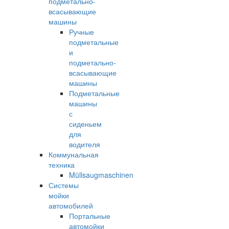
подметально-
всасывающие
машины
Ручные
подметальные
и
подметально-
всасывающие
машины
Подметальные
машины
с
сиденьем
для
водителя
Коммунальная
техника
Müllsaugmaschinen
Системы
мойки
автомобилей
Портальные
автомойки