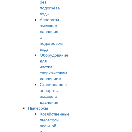
без
подогрева
воды
Аппараты
высокого
давления
с
подогревом
воды
Оборудование
для
чистки
сверхвысоким
давлением
Стационарные
аппараты
высокого
давления
Пылесосы
Хозяйственные
пылесосы
влажной
и