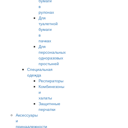
бумаги
в
рулонах
Для
туалетной
бумаги
в
пачках
Для
персональных
одноразовых
простыней
Специальная
одежда
Респираторы
Комбинезоны
и
халаты
Защитнные
перчатки
Аксессуары
и
принадлежности