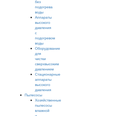
без
подогрева
воды
Аппараты
высокого
давления
с
подогревом
воды
Оборудование
для
чистки
сверхвысоким
давлением
Стационарные
аппараты
высокого
давления
Пылесосы
Хозяйственные
пылесосы
влажной
и