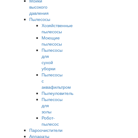
Мойки
высокого
давления
Пылесосы
Хозяйственные
пылесосы
Моющие
пылесосы
Пылесосы
для
сухой
уборки
Пылесосы
с
аквафильтром
Пылеуловитель
Пылесосы
для
золы
Робот-
пылесос
Пароочистители
Аппараты