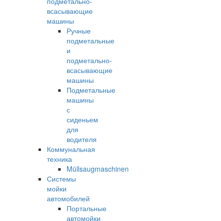
подметально-
всасывающие
машины
Ручные
подметальные
и
подметально-
всасывающие
машины
Подметальные
машины
с
сиденьем
для
водителя
Коммунальная
техника
Müllsaugmaschinen
Системы
мойки
автомобилей
Портальные
автомойки