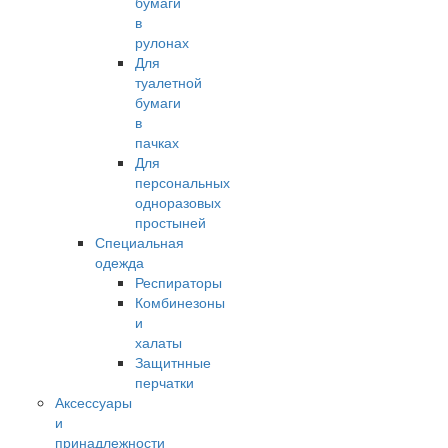
бумаги
в
рулонах
Для
туалетной
бумаги
в
пачках
Для
персональных
одноразовых
простыней
Специальная
одежда
Респираторы
Комбинезоны
и
халаты
Защитнные
перчатки
Аксессуары
и
принадлежности