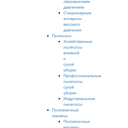
сверхвысоким
давлением
Стационарные
аппараты
высокого
давления
Пылесосы
Хозяйственные
пылесосы
влажной
и
сухой
уборки
Профессиональные
пылесосы
сухой
уборки
Индустриальные
пылесосы
Поломоечные
машины
Поломоечные
машины