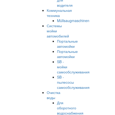
для
водителя
Коммунальная
техника
Müllsaugmaschinen
Системы
мойки
автомобилей
Портальные
автомойки
Портальные
автомойки
SB -
мойки
самообслуживания
SB -
пылесосы
самообслуживания
Очистка
воды
Для
оборотного
водоснабжения