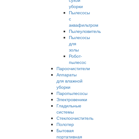
сухой
уборки
Пылесосы
с
аквафильтром
Пылеуловитель
Пылесосы
для
золы
Робот-
пылесос
Пароочистители
Аппараты
для влажной
уборки
Паропылесосы
Электровеники
Гладильные
системы
Стеклоочиститель
Полотер
Бытовая
портативная