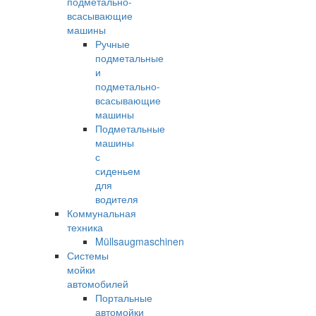
подметально-
всасывающие
машины
Ручные
подметальные
и
подметально-
всасывающие
машины
Подметальные
машины
с
сиденьем
для
водителя
Коммунальная
техника
Müllsaugmaschinen
Системы
мойки
автомобилей
Портальные
автомойки