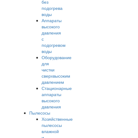
без
подогрева
воды
Аппараты
высокого
давления
с
подогревом
воды
Оборудование
для
чистки
сверхвысоким
давлением
Стационарные
аппараты
высокого
давления
Пылесосы
Хозяйственные
пылесосы
влажной
и