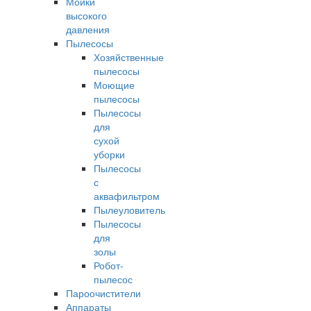
Мойки
высокого
давления
Пылесосы
Хозяйственные
пылесосы
Моющие
пылесосы
Пылесосы
для
сухой
уборки
Пылесосы
с
аквафильтром
Пылеуловитель
Пылесосы
для
золы
Робот-
пылесос
Пароочистители
Аппараты