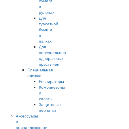
бумаги
в
рулонах
Для
туалетной
бумаги
в
пачках
Для
персональных
одноразовых
простыней
Специальная
одежда
Респираторы
Комбинезоны
и
халаты
Защитнные
перчатки
Аксессуары
и
принадлежности