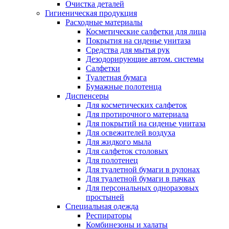
Очистка деталей
Гигиеническая продукция
Расходные материалы
Косметические салфетки для лица
Покрытия на сиденье унитаза
Средства для мытья рук
Дезодорирующие автом. системы
Салфетки
Туалетная бумага
Бумажные полотенца
Диспенсеры
Для косметических салфеток
Для протирочного материала
Для покрытий на сиденье унитаза
Для освежителей воздуха
Для жидкого мыла
Для салфеток столовых
Для полотенец
Для туалетной бумаги в рулонах
Для туалетной бумаги в пачках
Для персональных одноразовых
простыней
Специальная одежда
Респираторы
Комбинезоны и халаты