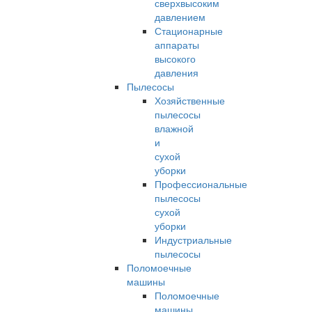
сверхвысоким
давлением
Стационарные
аппараты
высокого
давления
Пылесосы
Хозяйственные
пылесосы
влажной
и
сухой
уборки
Профессиональные
пылесосы
сухой
уборки
Индустриальные
пылесосы
Поломоечные
машины
Поломоечные
машины