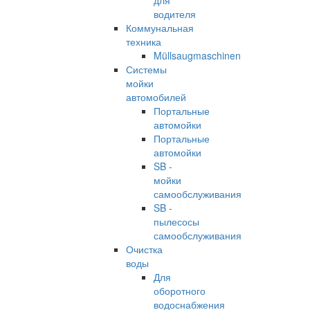
для
водителя
Коммунальная
техника
Müllsaugmaschinen
Системы
мойки
автомобилей
Портальные
автомойки
Портальные
автомойки
SB -
мойки
самообслуживания
SB -
пылесосы
самообслуживания
Очистка
воды
Для
оборотного
водоснабжения