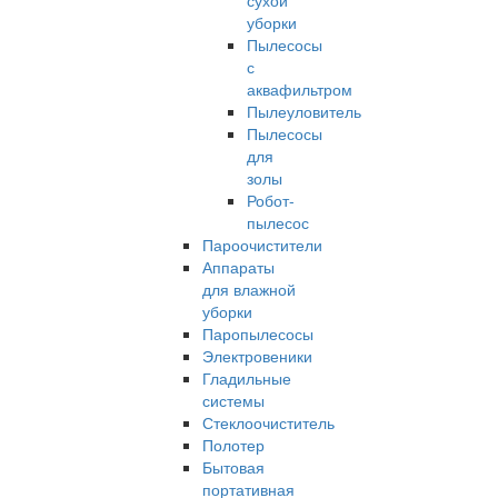
сухой
уборки
Пылесосы
с
аквафильтром
Пылеуловитель
Пылесосы
для
золы
Робот-
пылесос
Пароочистители
Аппараты
для влажной
уборки
Паропылесосы
Электровеники
Гладильные
системы
Стеклоочиститель
Полотер
Бытовая
портативная