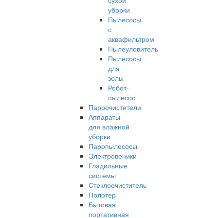
сухой
уборки
Пылесосы
с
аквафильтром
Пылеуловитель
Пылесосы
для
золы
Робот-
пылесос
Пароочистители
Аппараты
для влажной
уборки
Паропылесосы
Электровеники
Гладильные
системы
Стеклоочиститель
Полотер
Бытовая
портативная