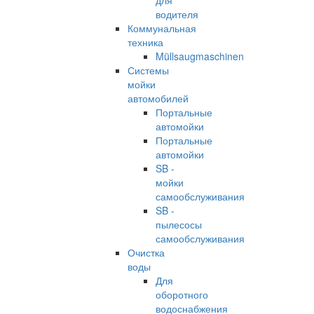
для
водителя
Коммунальная
техника
Müllsaugmaschinen
Системы
мойки
автомобилей
Портальные
автомойки
Портальные
автомойки
SB -
мойки
самообслуживания
SB -
пылесосы
самообслуживания
Очистка
воды
Для
оборотного
водоснабжения