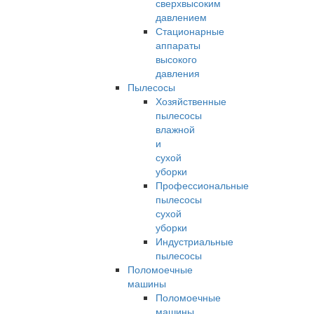
сверхвысоким
давлением
Стационарные
аппараты
высокого
давления
Пылесосы
Хозяйственные
пылесосы
влажной
и
сухой
уборки
Профессиональные
пылесосы
сухой
уборки
Индустриальные
пылесосы
Поломоечные
машины
Поломоечные
машины