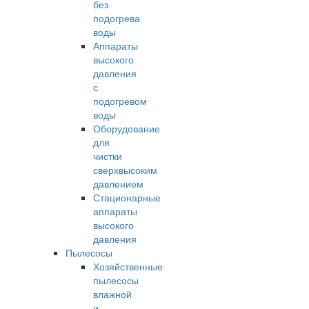
без
подогрева
воды
Аппараты
высокого
давления
с
подогревом
воды
Оборудование
для
чистки
сверхвысоким
давлением
Стационарные
аппараты
высокого
давления
Пылесосы
Хозяйственные
пылесосы
влажной
и