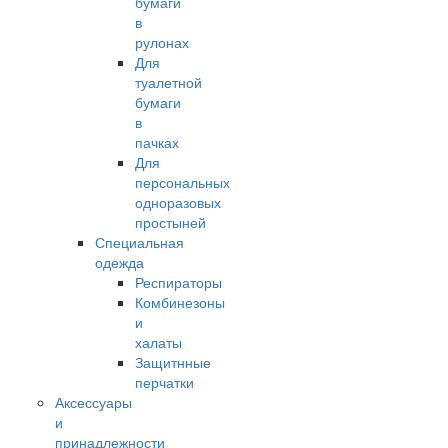
бумаги
в
рулонах
Для
туалетной
бумаги
в
пачках
Для
персональных
одноразовых
простыней
Специальная
одежда
Респираторы
Комбинезоны
и
халаты
Защитнные
перчатки
Аксессуары
и
принадлежности