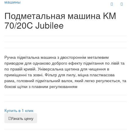
машины
Подметальная машина KM
70/20C Jubilee
Ручна підмітальна машина з двостороннім металевим
приводом для однаково доброго ефекту підмітання по лівій та
по правій кривій. Універсальна щетина для чищення в
приміщенні та зовні. Фільтр для пилу, міцна пластмасова
рама, головний підмітальний валок, який легко регулюється, та
бокові щітки з плавним регулюванням
Купить в 1 клик
Узнать цену