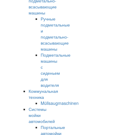
подметально-
всасывающие
машины
Ручные
подметальные
и
подметально-
всасывающие
машины
Подметальные
машины
с
сиденьем
для
водителя
Коммунальная
техника
Müllsaugmaschinen
Системы
мойки
автомобилей
Портальные
автомойки