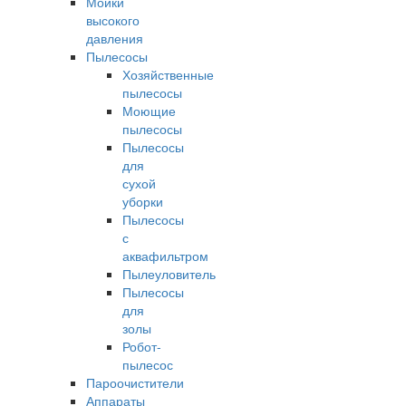
Мойки
высокого
давления
Пылесосы
Хозяйственные
пылесосы
Моющие
пылесосы
Пылесосы
для
сухой
уборки
Пылесосы
с
аквафильтром
Пылеуловитель
Пылесосы
для
золы
Робот-
пылесос
Пароочистители
Аппараты