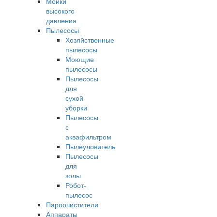
Мойки
высокого
давления
Пылесосы
Хозяйственные
пылесосы
Моющие
пылесосы
Пылесосы
для
сухой
уборки
Пылесосы
с
аквафильтром
Пылеуловитель
Пылесосы
для
золы
Робот-
пылесос
Пароочистители
Аппараты