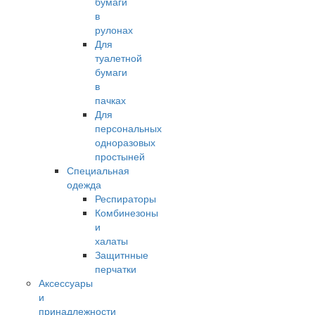
бумаги
в
рулонах
Для
туалетной
бумаги
в
пачках
Для
персональных
одноразовых
простыней
Специальная
одежда
Респираторы
Комбинезоны
и
халаты
Защитнные
перчатки
Аксессуары
и
принадлежности