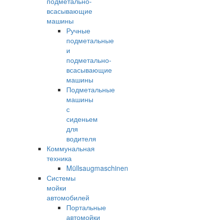
подметально-
всасывающие
машины
Ручные
подметальные
и
подметально-
всасывающие
машины
Подметальные
машины
с
сиденьем
для
водителя
Коммунальная
техника
Müllsaugmaschinen
Системы
мойки
автомобилей
Портальные
автомойки