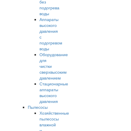
без
подогрева
воды
Аппараты
высокого
давления
с
подогревом
воды
Оборудование
для
чистки
сверхвысоким
давлением
Стационарные
аппараты
высокого
давления
Пылесосы
Хозяйственные
пылесосы
влажной
и