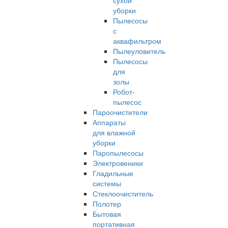
сухой
уборки
Пылесосы
с
аквафильтром
Пылеуловитель
Пылесосы
для
золы
Робот-
пылесос
Пароочистители
Аппараты
для влажной
уборки
Паропылесосы
Электровеники
Гладильные
системы
Стеклоочиститель
Полотер
Бытовая
портативная