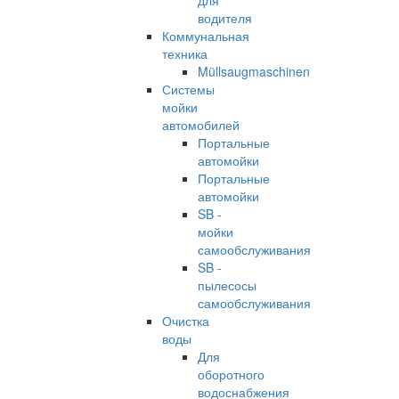
для
водителя
Коммунальная
техника
Müllsaugmaschinen
Системы
мойки
автомобилей
Портальные
автомойки
Портальные
автомойки
SB -
мойки
самообслуживания
SB -
пылесосы
самообслуживания
Очистка
воды
Для
оборотного
водоснабжения