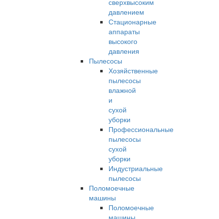
сверхвысоким
давлением
Стационарные
аппараты
высокого
давления
Пылесосы
Хозяйственные
пылесосы
влажной
и
сухой
уборки
Профессиональные
пылесосы
сухой
уборки
Индустриальные
пылесосы
Поломоечные
машины
Поломоечные
машины