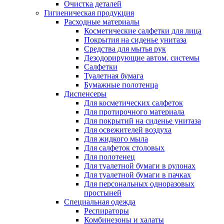
Очистка деталей
Гигиеническая продукция
Расходные материалы
Косметические салфетки для лица
Покрытия на сиденье унитаза
Средства для мытья рук
Дезодорирующие автом. системы
Салфетки
Туалетная бумага
Бумажные полотенца
Диспенсеры
Для косметических салфеток
Для протирочного материала
Для покрытий на сиденье унитаза
Для освежителей воздуха
Для жидкого мыла
Для салфеток столовых
Для полотенец
Для туалетной бумаги в рулонах
Для туалетной бумаги в пачках
Для персональных одноразовых
простыней
Специальная одежда
Респираторы
Комбинезоны и халаты