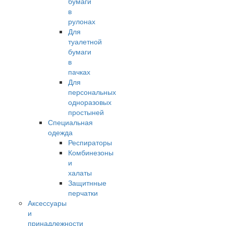
бумаги
в
рулонах
Для
туалетной
бумаги
в
пачках
Для
персональных
одноразовых
простыней
Специальная
одежда
Респираторы
Комбинезоны
и
халаты
Защитнные
перчатки
Аксессуары
и
принадлежности