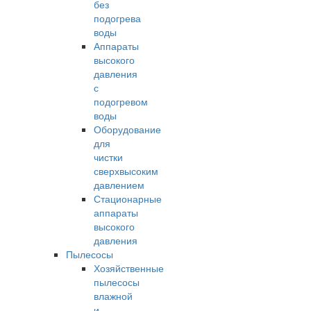
без
подогрева
воды
Аппараты
высокого
давления
с
подогревом
воды
Оборудование
для
чистки
сверхвысоким
давлением
Стационарные
аппараты
высокого
давления
Пылесосы
Хозяйственные
пылесосы
влажной
и