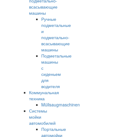
подметально-
всасывающие
машины
Ручные
подметальные
и
подметально-
всасывающие
машины
Подметальные
машины
с
сиденьем
для
водителя
Коммунальная
техника
Müllsaugmaschinen
Системы
мойки
автомобилей
Портальные
автомойки