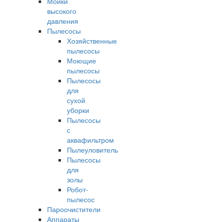
Мойки
высокого
давления
Пылесосы
Хозяйственные
пылесосы
Моющие
пылесосы
Пылесосы
для
сухой
уборки
Пылесосы
с
аквафильтром
Пылеуловитель
Пылесосы
для
золы
Робот-
пылесос
Пароочистители
Аппараты