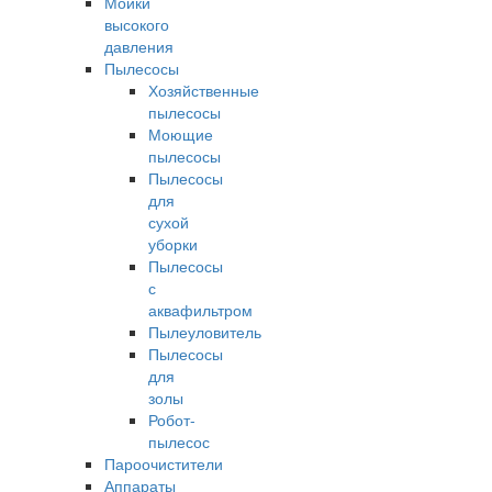
Мойки
высокого
давления
Пылесосы
Хозяйственные
пылесосы
Моющие
пылесосы
Пылесосы
для
сухой
уборки
Пылесосы
с
аквафильтром
Пылеуловитель
Пылесосы
для
золы
Робот-
пылесос
Пароочистители
Аппараты