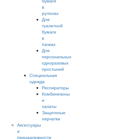
бумаги
в
рулонах
Для
туалетной
бумаги
в
пачках
Для
персональных
одноразовых
простыней
Специальная
одежда
Респираторы
Комбинезоны
и
халаты
Защитнные
перчатки
Аксессуары
и
принадлежности