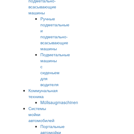
подметально-
всасывающие
машины
Ручные
подметальные
и
подметально-
всасывающие
машины
Подметальные
машины
с
сиденьем
для
водителя
Коммунальная
техника
Müllsaugmaschinen
Системы
мойки
автомобилей
Портальные
автомойки