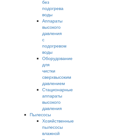
без
подогрева
воды
Аппараты
высокого
давления
с
подогревом
воды
Оборудование
для
чистки
сверхвысоким
давлением
Стационарные
аппараты
высокого
давления
Пылесосы
Хозяйственные
пылесосы
влажной
и