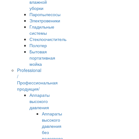
влажной
уборки
Паропылесосы
Электровеники
Гладильные
системы
Стеклоочиститель
Полотер
Бытовая
портативная
мойка
Professional
/
Профессиональная
продукция/
Аппараты
высокого
давления
Аппараты
высокого
давления
без
подогрева