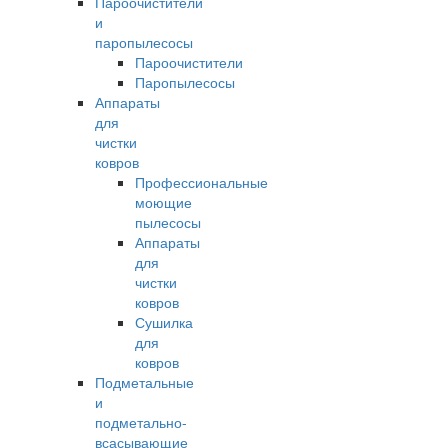
Пароочистители
и
паропылесосы
Пароочистители
Паропылесосы
Аппараты
для
чистки
ковров
Профессиональные
моющие
пылесосы
Аппараты
для
чистки
ковров
Сушилка
для
ковров
Подметальные
и
подметально-
всасывающие