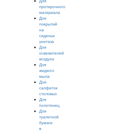
Для
протирочного
материала
Для
покрытий
на
сиденье
унитаза
Для
освежителей
воздуха
Для
жидкого
мыла
Для
салфеток
столовых
Для
полотенец
Для
туалетной
бумаги
в