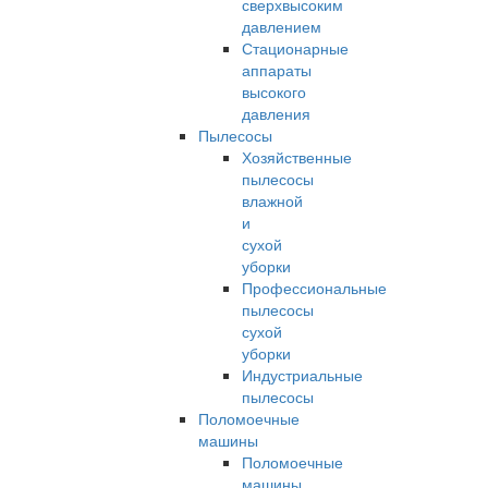
сверхвысоким
давлением
Стационарные
аппараты
высокого
давления
Пылесосы
Хозяйственные
пылесосы
влажной
и
сухой
уборки
Профессиональные
пылесосы
сухой
уборки
Индустриальные
пылесосы
Поломоечные
машины
Поломоечные
машины