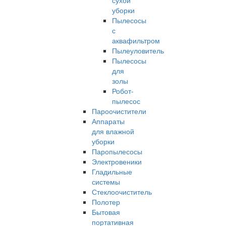
сухой
уборки
Пылесосы
с
аквафильтром
Пылеуловитель
Пылесосы
для
золы
Робот-
пылесос
Пароочистители
Аппараты
для влажной
уборки
Паропылесосы
Электровеники
Гладильные
системы
Стеклоочиститель
Полотер
Бытовая
портативная