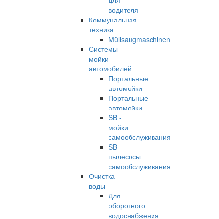
для
водителя
Коммунальная
техника
Müllsaugmaschinen
Системы
мойки
автомобилей
Портальные
автомойки
Портальные
автомойки
SB -
мойки
самообслуживания
SB -
пылесосы
самообслуживания
Очистка
воды
Для
оборотного
водоснабжения