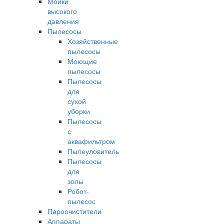
Мойки
высокого
давления
Пылесосы
Хозяйственные
пылесосы
Моющие
пылесосы
Пылесосы
для
сухой
уборки
Пылесосы
с
аквафильтром
Пылеуловитель
Пылесосы
для
золы
Робот-
пылесос
Пароочистители
Аппараты