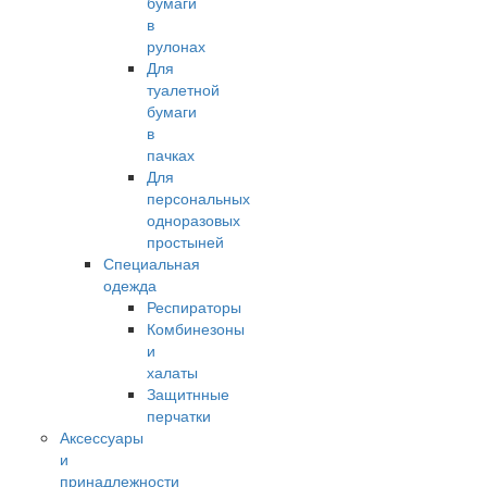
бумаги
в
рулонах
Для
туалетной
бумаги
в
пачках
Для
персональных
одноразовых
простыней
Специальная
одежда
Респираторы
Комбинезоны
и
халаты
Защитнные
перчатки
Аксессуары
и
принадлежности