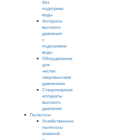
без
подогрева
воды
Аппараты
высокого
давления
с
подогревом
воды
Оборудование
для
чистки
сверхвысоким
давлением
Стационарные
аппараты
высокого
давления
Пылесосы
Хозяйственные
пылесосы
влажной
и