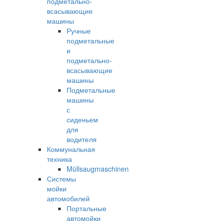
подметально-
всасывающие
машины
Ручные
подметальные
и
подметально-
всасывающие
машины
Подметальные
машины
с
сиденьем
для
водителя
Коммунальная
техника
Müllsaugmaschinen
Системы
мойки
автомобилей
Портальные
автомойки