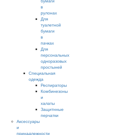
бумаги
в
рулонах
Для
туалетной
бумаги
в
пачках
Для
персональных
одноразовых
простыней
Специальная
одежда
Респираторы
Комбинезоны
и
халаты
Защитнные
перчатки
Аксессуары
и
принадлежности