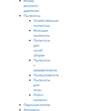
Мойки
высокого
давления
Пылесосы
Хозяйственные
пылесосы
Моющие
пылесосы
Пылесосы
для
сухой
уборки
Пылесосы
с
аквафильтром
Пылеуловитель
Пылесосы
для
золы
Робот-
пылесос
Пароочистители
Аппараты