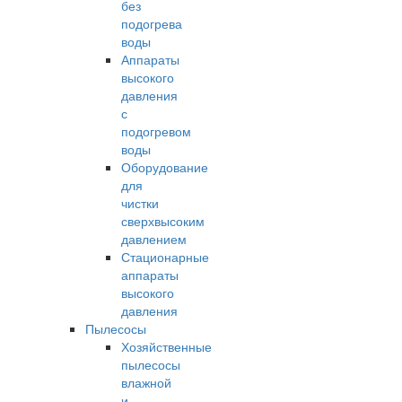
без
подогрева
воды
Аппараты
высокого
давления
с
подогревом
воды
Оборудование
для
чистки
сверхвысоким
давлением
Стационарные
аппараты
высокого
давления
Пылесосы
Хозяйственные
пылесосы
влажной
и