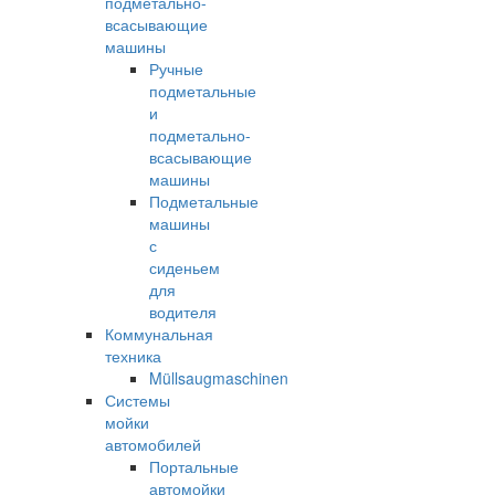
подметально-
всасывающие
машины
Ручные
подметальные
и
подметально-
всасывающие
машины
Подметальные
машины
с
сиденьем
для
водителя
Коммунальная
техника
Müllsaugmaschinen
Системы
мойки
автомобилей
Портальные
автомойки