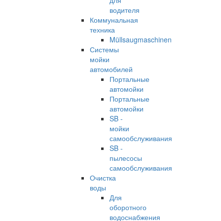
для
водителя
Коммунальная
техника
Müllsaugmaschinen
Системы
мойки
автомобилей
Портальные
автомойки
Портальные
автомойки
SB -
мойки
самообслуживания
SB -
пылесосы
самообслуживания
Очистка
воды
Для
оборотного
водоснабжения