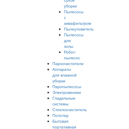
сухой
уборки
Пылесосы
с
аквафильтром
Пылеуловитель
Пылесосы
для
золы
Робот-
пылесос
Пароочистители
Аппараты
для влажной
уборки
Паропылесосы
Электровеники
Гладильные
системы
Стеклоочиститель
Полотер
Бытовая
портативная