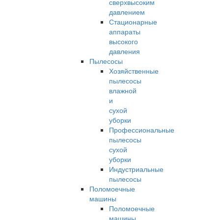
сверхвысоким
давлением
Стационарные
аппараты
высокого
давления
Пылесосы
Хозяйственные
пылесосы
влажной
и
сухой
уборки
Профессиональные
пылесосы
сухой
уборки
Индустриальные
пылесосы
Поломоечные
машины
Поломоечные
машины