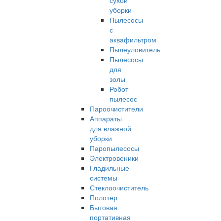
сухой
уборки
Пылесосы
с
аквафильтром
Пылеуловитель
Пылесосы
для
золы
Робот-
пылесос
Пароочистители
Аппараты
для влажной
уборки
Паропылесосы
Электровеники
Гладильные
системы
Стеклоочиститель
Полотер
Бытовая
портативная