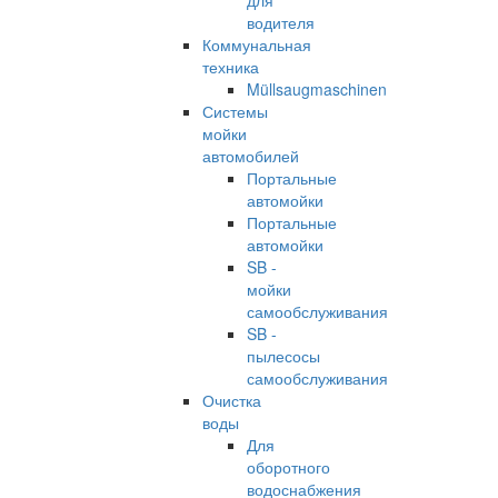
для
водителя
Коммунальная
техника
Müllsaugmaschinen
Системы
мойки
автомобилей
Портальные
автомойки
Портальные
автомойки
SB -
мойки
самообслуживания
SB -
пылесосы
самообслуживания
Очистка
воды
Для
оборотного
водоснабжения