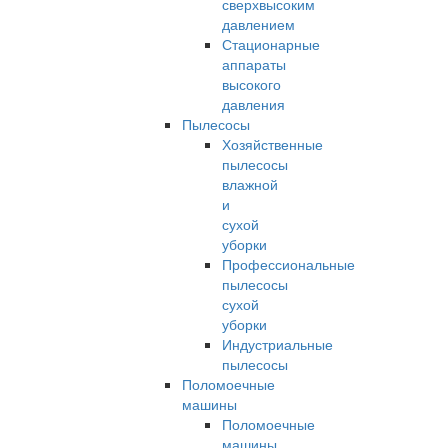
сверхвысоким
давлением
Стационарные
аппараты
высокого
давления
Пылесосы
Хозяйственные
пылесосы
влажной
и
сухой
уборки
Профессиональные
пылесосы
сухой
уборки
Индустриальные
пылесосы
Поломоечные
машины
Поломоечные
машины