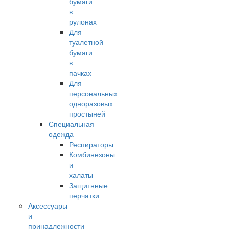
бумаги
в
рулонах
Для
туалетной
бумаги
в
пачках
Для
персональных
одноразовых
простыней
Специальная
одежда
Респираторы
Комбинезоны
и
халаты
Защитнные
перчатки
Аксессуары
и
принадлежности