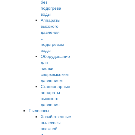
без
подогрева
воды
Аппараты
высокого
давления
с
подогревом
воды
Оборудование
для
чистки
сверхвысоким
давлением
Стационарные
аппараты
высокого
давления
Пылесосы
Хозяйственные
пылесосы
влажной
и