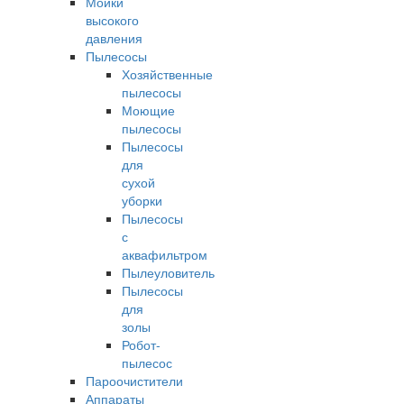
Мойки
высокого
давления
Пылесосы
Хозяйственные
пылесосы
Моющие
пылесосы
Пылесосы
для
сухой
уборки
Пылесосы
с
аквафильтром
Пылеуловитель
Пылесосы
для
золы
Робот-
пылесос
Пароочистители
Аппараты