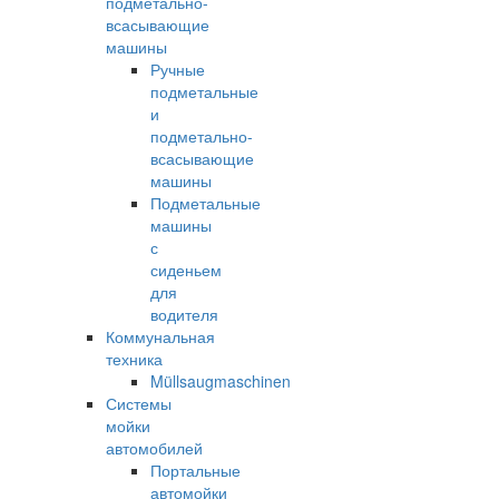
подметально-
всасывающие
машины
Ручные
подметальные
и
подметально-
всасывающие
машины
Подметальные
машины
с
сиденьем
для
водителя
Коммунальная
техника
Müllsaugmaschinen
Системы
мойки
автомобилей
Портальные
автомойки