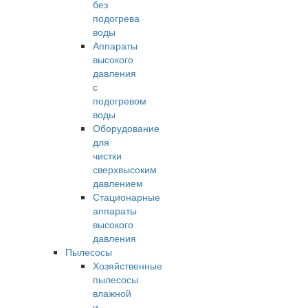
без
подогрева
воды
Аппараты
высокого
давления
с
подогревом
воды
Оборудование
для
чистки
сверхвысоким
давлением
Стационарные
аппараты
высокого
давления
Пылесосы
Хозяйственные
пылесосы
влажной
и