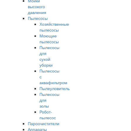
Мойки
высокого
давления
Пылесосы
Хозяйственные
пылесосы
Моющие
пылесосы
Пылесосы
для
сухой
уборки
Пылесосы
с
аквафильтром
Пылеуловитель
Пылесосы
для
золы
Робот-
пылесос
Пароочистители
Аппараты