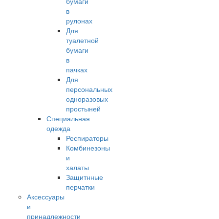
бумаги
в
рулонах
Для
туалетной
бумаги
в
пачках
Для
персональных
одноразовых
простыней
Специальная
одежда
Респираторы
Комбинезоны
и
халаты
Защитнные
перчатки
Аксессуары
и
принадлежности