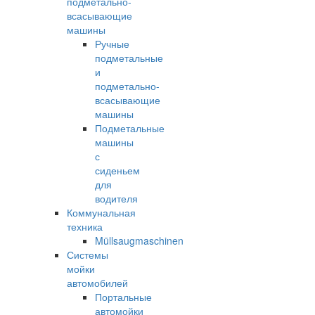
подметально-
всасывающие
машины
Ручные
подметальные
и
подметально-
всасывающие
машины
Подметальные
машины
с
сиденьем
для
водителя
Коммунальная
техника
Müllsaugmaschinen
Системы
мойки
автомобилей
Портальные
автомойки