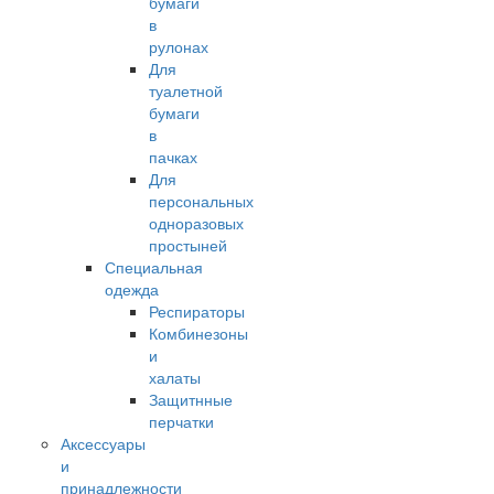
бумаги
в
рулонах
Для
туалетной
бумаги
в
пачках
Для
персональных
одноразовых
простыней
Специальная
одежда
Респираторы
Комбинезоны
и
халаты
Защитнные
перчатки
Аксессуары
и
принадлежности