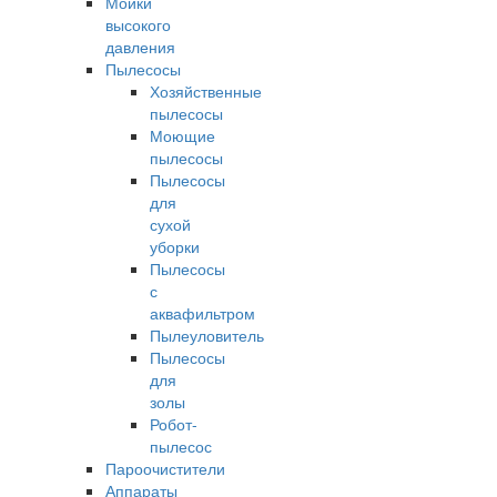
Мойки
высокого
давления
Пылесосы
Хозяйственные
пылесосы
Моющие
пылесосы
Пылесосы
для
сухой
уборки
Пылесосы
с
аквафильтром
Пылеуловитель
Пылесосы
для
золы
Робот-
пылесос
Пароочистители
Аппараты