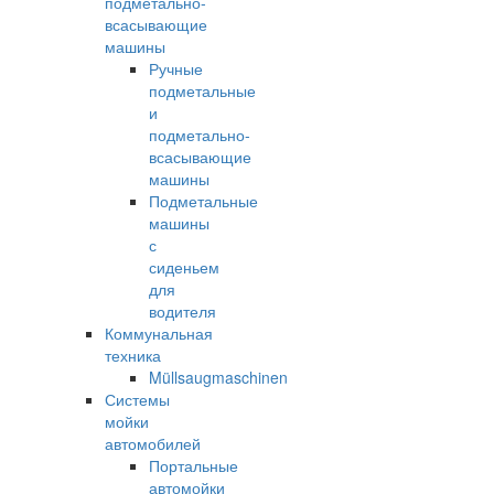
подметально-
всасывающие
машины
Ручные
подметальные
и
подметально-
всасывающие
машины
Подметальные
машины
с
сиденьем
для
водителя
Коммунальная
техника
Müllsaugmaschinen
Системы
мойки
автомобилей
Портальные
автомойки