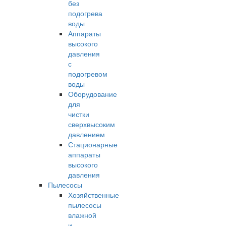
без
подогрева
воды
Аппараты
высокого
давления
с
подогревом
воды
Оборудование
для
чистки
сверхвысоким
давлением
Стационарные
аппараты
высокого
давления
Пылесосы
Хозяйственные
пылесосы
влажной
и