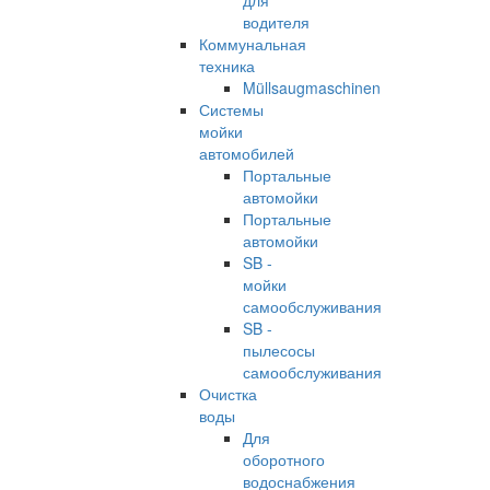
для
водителя
Коммунальная
техника
Müllsaugmaschinen
Системы
мойки
автомобилей
Портальные
автомойки
Портальные
автомойки
SB -
мойки
самообслуживания
SB -
пылесосы
самообслуживания
Очистка
воды
Для
оборотного
водоснабжения