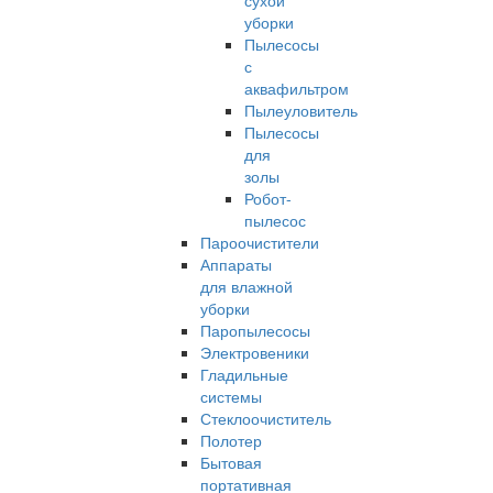
сухой
уборки
Пылесосы
с
аквафильтром
Пылеуловитель
Пылесосы
для
золы
Робот-
пылесос
Пароочистители
Аппараты
для влажной
уборки
Паропылесосы
Электровеники
Гладильные
системы
Стеклоочиститель
Полотер
Бытовая
портативная