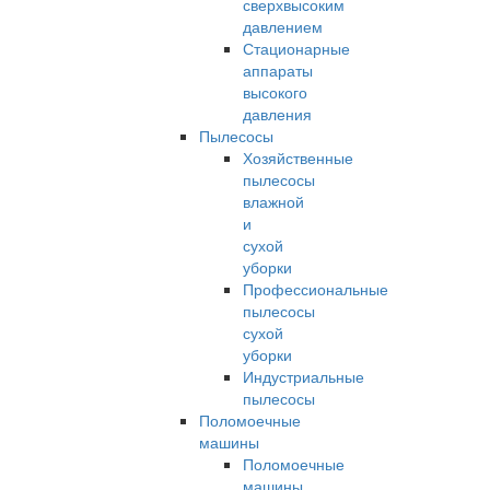
сверхвысоким
давлением
Стационарные
аппараты
высокого
давления
Пылесосы
Хозяйственные
пылесосы
влажной
и
сухой
уборки
Профессиональные
пылесосы
сухой
уборки
Индустриальные
пылесосы
Поломоечные
машины
Поломоечные
машины