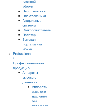
влажной
уборки
Паропылесосы
Электровеники
Гладильные
системы
Стеклоочиститель
Полотер
Бытовая
портативная
мойка
Professional
/
Профессиональная
продукция/
Аппараты
высокого
давления
Аппараты
высокого
давления
без
подогрева