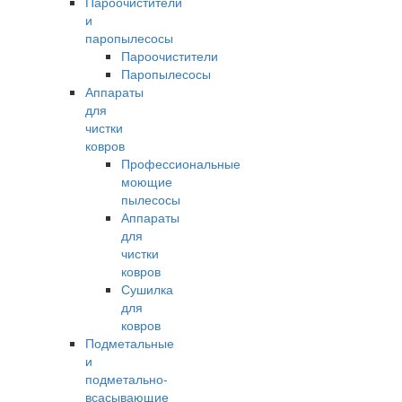
Пароочистители
и
паропылесосы
Пароочистители
Паропылесосы
Аппараты
для
чистки
ковров
Профессиональные
моющие
пылесосы
Аппараты
для
чистки
ковров
Сушилка
для
ковров
Подметальные
и
подметально-
всасывающие