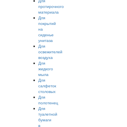
Для
протирочного
материала
Для
покрытий
на
сиденье
унитаза
Для
освежителей
воздуха
Для
жидкого
мыла
Для
салфеток
столовых
Для
полотенец
Для
туалетной
бумаги
в